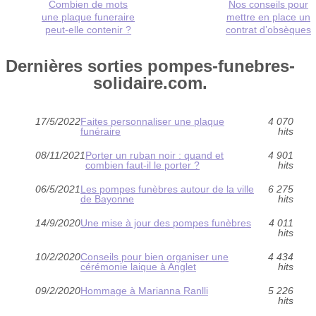
Combien de mots
Nos conseils pour
une plaque funeraire
mettre en place un
peut-elle contenir ?
contrat d’obsèques
Dernières sorties pompes-funebres-
solidaire.com.
17/5/2022
Faites personnaliser une plaque
4 070
funéraire
hits
08/11/2021
Porter un ruban noir : quand et
4 901
combien faut-il le porter ?
hits
06/5/2021
Les pompes funèbres autour de la ville
6 275
de Bayonne
hits
14/9/2020
Une mise à jour des pompes funèbres
4 011
hits
10/2/2020
Conseils pour bien organiser une
4 434
cérémonie laique à Anglet
hits
09/2/2020
Hommage à Marianna Ranlli
5 226
hits