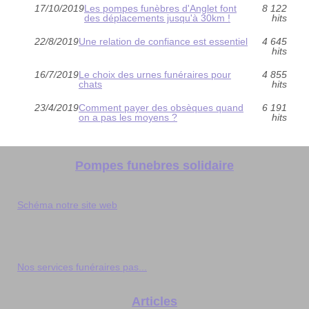
17/10/2019
Les pompes funèbres d'Anglet font
8 122
des déplacements jusqu'à 30km !
hits
22/8/2019
Une relation de confiance est essentiel
4 645
hits
16/7/2019
Le choix des urnes funéraires pour
4 855
chats
hits
23/4/2019
Comment payer des obsèques quand
6 191
on a pas les moyens ?
hits
Pompes funebres solidaire
Schéma notre site web
Nos services funéraires pas...
Articles