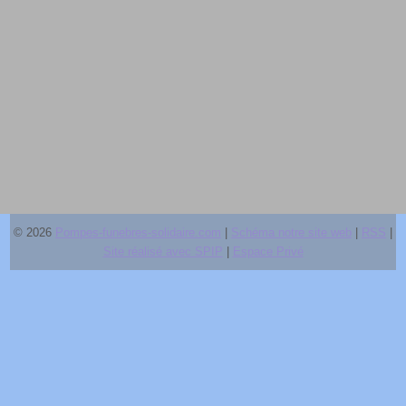
© 2026
Pompes-funebres-solidaire.com
|
Schéma notre site web
|
RSS
|
Site réalisé avec SPIP
|
Espace Privé