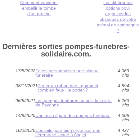
Comment vraiment
Les différentes
embellir la tombe
options pour
d'un proche
organiser les
obsèques de votre
animal de compagni
?
Dernières sorties pompes-funebres-
solidaire.com.
17/5/2022
Faites personnaliser une plaque
4 063
funéraire
hits
08/11/2021
Porter un ruban noir : quand et
4 894
combien faut-il le porter ?
hits
06/5/2021
Les pompes funèbres autour de la ville
6 263
de Bayonne
hits
14/9/2020
Une mise à jour des pompes funèbres
4 006
hits
10/2/2020
Conseils pour bien organiser une
4 427
cérémonie laique à Anglet
hits