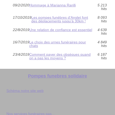
09/2/2020
Hommage à Marianna Ranlli
5 213
hits
17/10/2019
Les pompes funèbres d'Anglet font
8 093
des déplacements jusqu'à 30km !
hits
22/8/2019
Une relation de confiance est essentiel
4 639
hits
16/7/2019
Le choix des urnes funéraires pour
4 849
chats
hits
23/4/2019
Comment payer des obsèques quand
6 187
on a pas les moyens ?
hits
Pompes funebres solidaire
Schéma notre site web
Nos services funéraires pas...