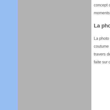
concept d
moments p
La pho
La photo 
coutume 
travers d
faite sur