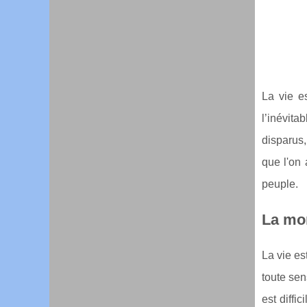
La vie e
l’inévita
disparus,
que l'on 
peuple.
La mor
La vie es
toute sen
est diffi