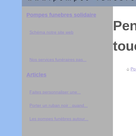
Pompes funebres solidaire
Pen
Schéma notre site web
tou
Nos services funéraires pas...
Po
Articles
Faites personnaliser une...
Porter un ruban noir : quand...
Les pompes funèbres autour...