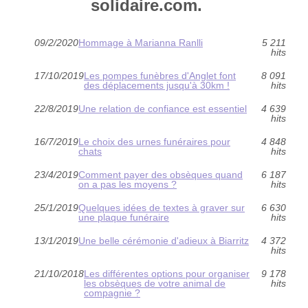
solidaire.com.
09/2/2020
Hommage à Marianna Ranlli
5 211
hits
17/10/2019
Les pompes funèbres d'Anglet font
8 091
des déplacements jusqu'à 30km !
hits
22/8/2019
Une relation de confiance est essentiel
4 639
hits
16/7/2019
Le choix des urnes funéraires pour
4 848
chats
hits
23/4/2019
Comment payer des obsèques quand
6 187
on a pas les moyens ?
hits
25/1/2019
Quelques idées de textes à graver sur
6 630
une plaque funéraire
hits
13/1/2019
Une belle cérémonie d'adieux à Biarritz
4 372
hits
21/10/2018
Les différentes options pour organiser
9 178
les obsèques de votre animal de
hits
compagnie ?