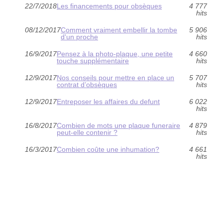
22/7/2018
Les financements pour obsèques
4 777
hits
08/12/2017
Comment vraiment embellir la tombe
5 906
d'un proche
hits
16/9/2017
Pensez à la photo-plaque, une petite
4 660
touche supplémentaire
hits
12/9/2017
Nos conseils pour mettre en place un
5 707
contrat d’obsèques
hits
12/9/2017
Entreposer les affaires du defunt
6 022
hits
16/8/2017
Combien de mots une plaque funeraire
4 879
peut-elle contenir ?
hits
16/3/2017
Combien coûte une inhumation?
4 661
hits